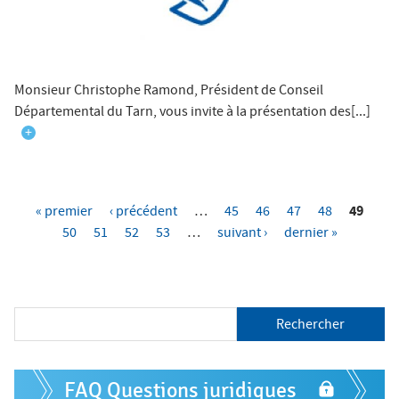
Monsieur Christophe Ramond, Président de Conseil
Départemental du Tarn, vous invite à la présentation des[...]
+
49
« premier
‹ précédent
…
45
46
47
48
P
50
51
52
53
…
suivant ›
dernier »
a
g
e
R
e
s
c
h
F
e
FAQ Questions juridiques