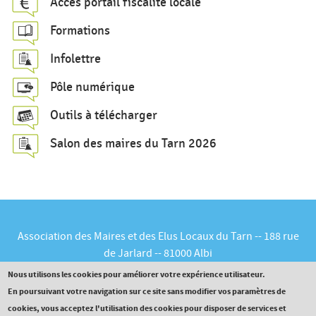
Accès portail fiscalité locale
e
Formations
r
c
Infolettre
h
Pôle numérique
e
Outils à télécharger
Salon des maires du Tarn 2026
Association des Maires et des Elus Locaux du Tarn -- 188 rue
de Jarlard -- 81000 Albi
Tél :
05.63.60.16.30
-- Courriel :
contact@maires81.asso.fr
Nous utilisons les cookies pour améliorer votre expérience utilisateur.
En poursuivant votre navigation sur ce site sans modifier vos paramètres de
cookies, vous acceptez l'utilisation des cookies pour disposer de services et