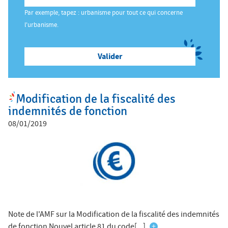
ê
Par exemple, tapez : urbanisme pour tout ce qui concerne
t
Salon des Maires
l'urbanisme.
e
s
Annuaires
i
c
i
Modification de la fiscalité des
Espace Elus
indemnités de fonction
08/01/2019
Nous contacter
Note de l'AMF sur la Modification de la fiscalité des indemnités
de fonction Nouvel article 81 du code[...]
+