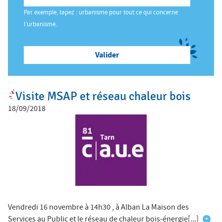
ê
Par exemple, tapez : urbanisme pour tout ce qui concerne
t
Salon des Maires
l'urbanisme.
e
s
Annuaires
i
c
i
Visite MSAP et réseau chaleur bois
Espace Elus
18/09/2018
Nous contacter
Vendredi 16 novembre à 14h30 , à Alban La Maison des
Services au Public et le réseau de chaleur bois-énergie[...]
+