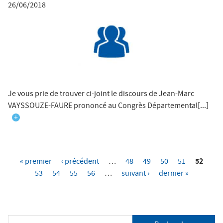
26/06/2018
Je vous prie de trouver ci-joint le discours de Jean-Marc
VAYSSOUZE-FAURE prononcé au Congrès Départemental[...]
+
52
« premier
‹ précédent
…
48
49
50
51
P
53
54
55
56
…
suivant ›
dernier »
a
g
e
R