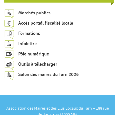
e
c
Marchés publics
h
Accès portail fiscalité locale
e
Formations
r
c
Infolettre
h
Pôle numérique
e
Outils à télécharger
Salon des maires du Tarn 2026
Association des Maires et des Elus Locaux du Tarn -- 188 rue
de Jarlard -- 81000 Albi