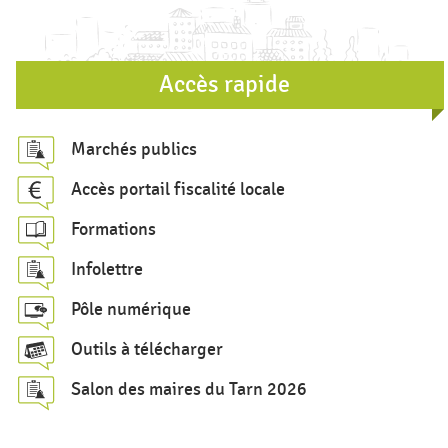
d
e
r
Accès rapide
e
c
Marchés publics
h
Accès portail fiscalité locale
e
Formations
r
c
Infolettre
h
Pôle numérique
e
Outils à télécharger
Salon des maires du Tarn 2026