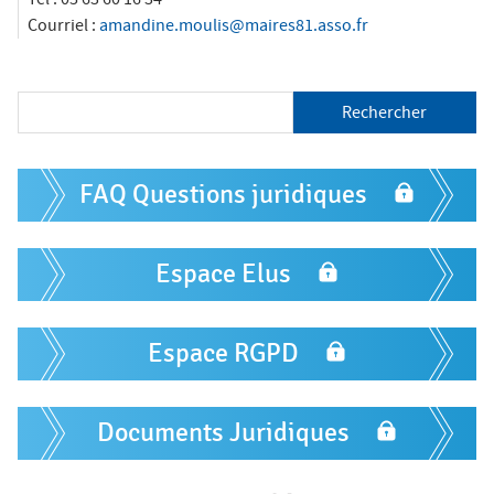
Courriel :
amandine.moulis@maires81.asso.fr
R
e
c
h
F
e
FAQ Questions juridiques
o
r
c
r
h
m
Espace Elus
e
r
u
l
Espace RGPD
a
i
Documents Juridiques
r
e