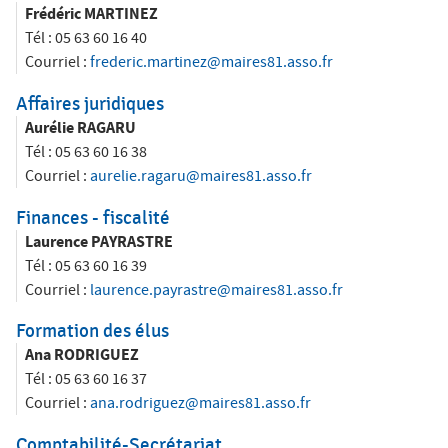
ê
Frédéric MARTINEZ
t
Salon des Maires
Tél :
05 63 60 16 40
e
Courriel :
frederic.martinez@maires81.asso.fr
s
Affaires juridiques
Annuaires
i
Aurélie RAGARU
c
Tél :
05 63 60 16 38
Courriel :
aurelie.ragaru@maires81.asso.fr
i
Espace Elus
Finances - fiscalité
Laurence PAYRASTRE
Tél :
05 63 60 16 39
Nous contacter
Courriel :
laurence.payrastre@maires81.asso.fr
Formation des élus
Ana RODRIGUEZ
Tél :
05 63 60 16 37
Courriel :
ana.rodriguez@maires81.asso.fr
Comptabilité-Secrétariat