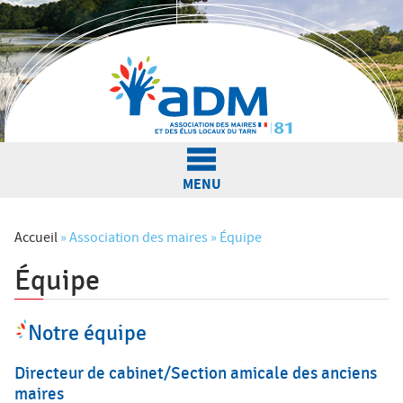
Jump to navigation
MENU
L'Association
Accueil
»
Association des maires
»
Équipe
Équipe
V
Actualités
o
Notre équipe
u
Nos services
s
Directeur de cabinet/Section amicale des anciens
maires