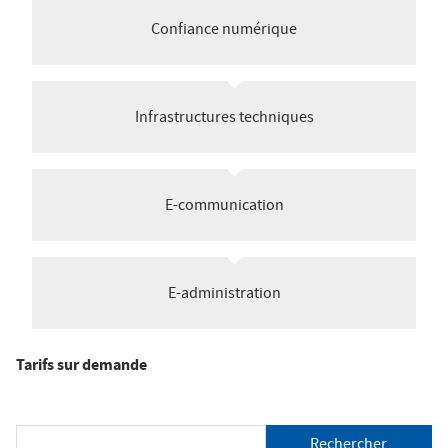
ê
t
Confiance numérique
Salon des Maires
e
s
Annuaires
Infrastructures techniques
i
c
i
Espace Elus
E-communication
Nous contacter
E-administration
Tarifs sur demande
R