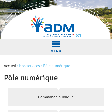
Jump to navigation
MENU
L'Association
Accueil
»
Nos services
»
Pôle numérique
Pôle numérique
V
Actualités
o
u
Commande publique
Nos services
s