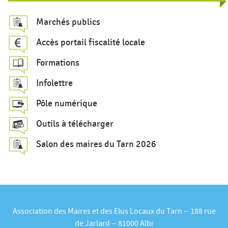
e
c
Marchés publics
h
Accès portail fiscalité locale
e
Formations
r
c
Infolettre
h
Pôle numérique
e
Outils à télécharger
Salon des maires du Tarn 2026
Association des Maires et des Elus Locaux du Tarn -- 188 rue
de Jarlard -- 81000 Albi