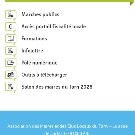
e
c
Marchés publics
h
Accès portail fiscalité locale
e
Formations
r
c
Infolettre
h
Pôle numérique
e
Outils à télécharger
Salon des maires du Tarn 2026
Association des Maires et des Elus Locaux du Tarn -- 188 rue
de Jarlard -- 81000 Albi