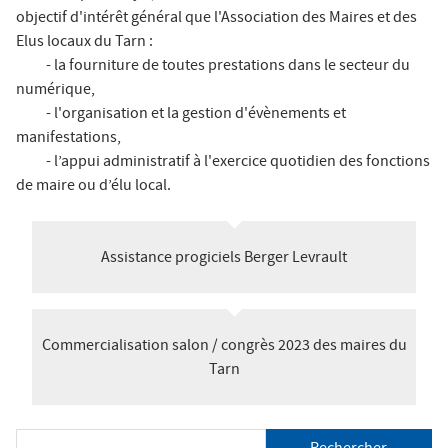
ê
objectif d'intérêt général que l'Association des Maires et des
t
Salon des Maires
Elus locaux du Tarn :
e
- la fourniture de toutes prestations dans le secteur du
s
numérique,
Annuaires
- l'organisation et la gestion d'évènements et
i
manifestations,
c
- l’appui administratif à l'exercice quotidien des fonctions
i
de maire ou d’élu local.
Espace Elus
Assistance progiciels Berger Levrault
Nous contacter
Commercialisation salon / congrès 2023 des maires du
Tarn
R