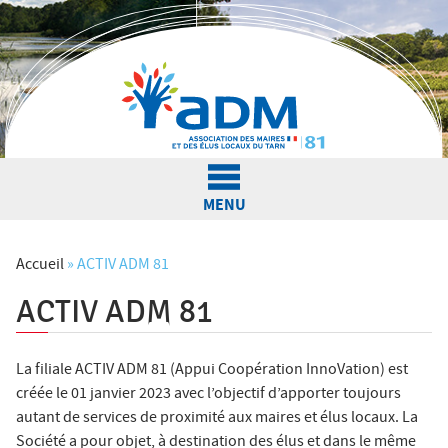
Jump to navigation
MENU
L'Association
Accueil
»
ACTIV ADM 81
ACTIV ADM 81
V
Actualités
o
La filiale ACTIV ADM 81 (Appui Coopération InnoVation) est
u
créée le 01 janvier 2023 avec l’objectif d’apporter toujours
Nos services
s
autant de services de proximité aux maires et élus locaux. La
Société a pour objet, à destination des élus et dans le même