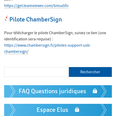
ê
https://get.teamviewer.com/6msa5fn
t
Salon des Maires
e
Pilote ChamberSign
s
Annuaires
i
Pour télécharger le pilote ChamberSign, suivez ce lien (une
identification sera requise) :
c
https://www.chambersign.fr/pilotes-support-usb-
i
Espace Elus
chambersign/
Nous contacter
R
e
c
h
F
e
FAQ Questions juridiques
o
r
c
r
h
m
Espace Elus
e
r