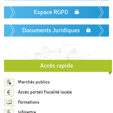
u
l
Espace RGPD
a
i
Documents Juridiques
r
e
d
e
r
Accès rapide
e
c
Marchés publics
h
Accès portail fiscalité locale
e
Formations
r
c
Infolettre