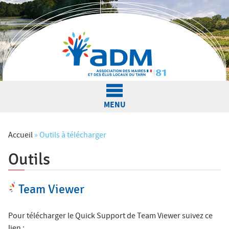
Jump to navigation
MENU
L'Association
Accueil
»
Outils à télécharger
Outils
V
Actualités
o
Team Viewer
u
Nos services
s
Pour télécharger le Quick Support de Team Viewer suivez ce
lien :