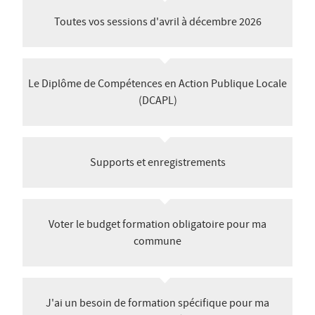
ê
t
Toutes vos sessions d'avril à décembre 2026
Salon des Maires
e
s
Annuaires
Le Diplôme de Compétences en Action Publique Locale
i
(DCAPL)
c
i
Espace Elus
Supports et enregistrements
Nous contacter
Voter le budget formation obligatoire pour ma
commune
J'ai un besoin de formation spécifique pour ma