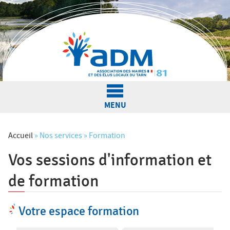
Jump to navigation
MENU
L'Association
Accueil
»
Nos services
»
Formation
Vos sessions d'information et
V
Actualités
de formation
o
u
Votre espace formation
Nos services
s