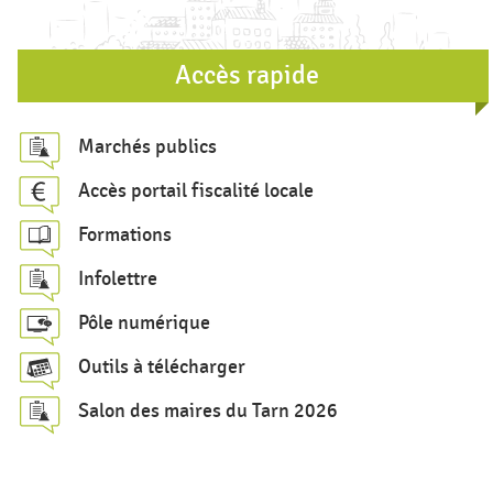
d
e
r
Accès rapide
e
c
Marchés publics
h
Accès portail fiscalité locale
e
Formations
r
c
Infolettre
h
Pôle numérique
e
Outils à télécharger
Salon des maires du Tarn 2026