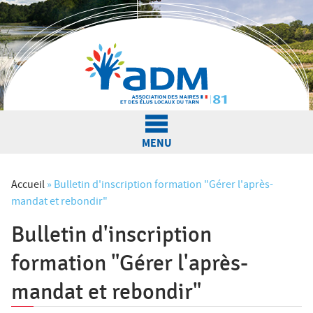
Jump to navigation
MENU
L'Association
Accueil
»
Bulletin d'inscription formation "Gérer l'après-
mandat et rebondir"
V
Bulletin d'inscription
Actualités
o
formation "Gérer l'après-
u
Nos services
mandat et rebondir"
s