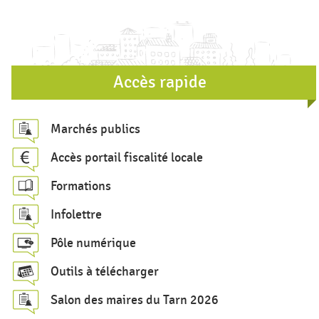
e
d
e
r
Accès rapide
e
c
Marchés publics
h
Accès portail fiscalité locale
e
Formations
r
c
Infolettre
h
Pôle numérique
e
Outils à télécharger
Salon des maires du Tarn 2026