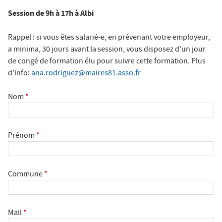
ê
Session de 9h à 17h à Albi
t
Salon des Maires
e
Rappel : si vous êtes salarié-e, en prévenant votre employeur,
s
a minima, 30 jours avant la session, vous disposez d'un jour
Annuaires
i
de congé de formation élu pour suivre cette formation. Plus
d'info:
ana.rodriguez@maires81.asso.fr
c
i
Espace Elus
Nom
*
Nous contacter
Prénom
*
Commune
*
Mail
*