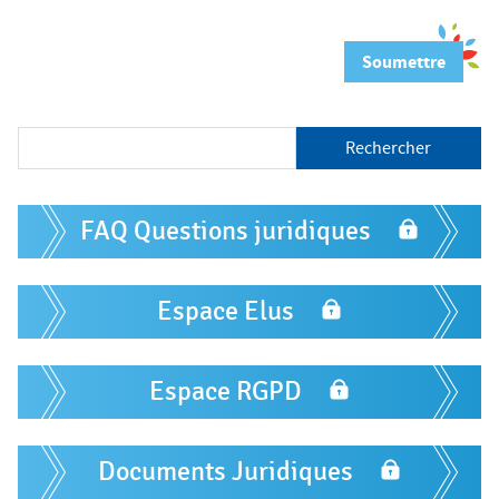
R
e
c
h
F
e
FAQ Questions juridiques
o
r
c
r
h
m
Espace Elus
e
r
u
l
Espace RGPD
a
i
Documents Juridiques
r