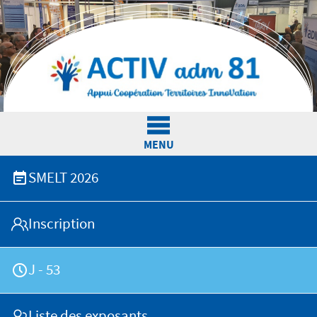
Jump to navigation
MENU
SMELT 2026
L'Association
Inscription
Actualités
J - 53
Nos services
Liste des exposants