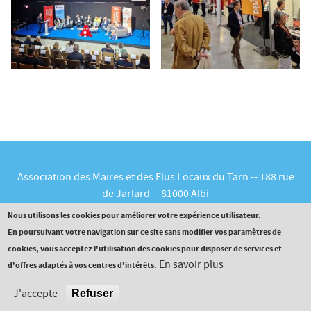
Association des Maires et des Elus Locaux du Tarn -- 188 rue
de Jarlard -- 81000 Albi
Tél :
05.63.60.16.30
-- Courriel :
contact@maires81.asso.fr
Nous utilisons les cookies pour améliorer votre expérience utilisateur.
En poursuivant votre navigation sur ce site sans modifier vos paramètres de
cookies, vous acceptez l'utilisation des cookies pour disposer de services et
En savoir plus
d'offres adaptés à vos centres d'intérêts.
Norma WCAG 2.0 (Level AAA)
J'accepte
Refuser