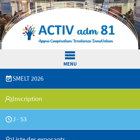
Jump to navigation
MENU
SMELT 2026
L'Association
Inscription
Actualités
J - 53
Nos services
Liste des exposants