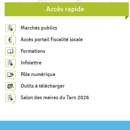
r
Accès rapide
e
c
Marchés publics
h
Accès portail fiscalité locale
e
Formations
r
c
Infolettre
h
Pôle numérique
e
Outils à télécharger
Salon des maires du Tarn 2026