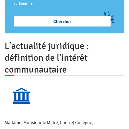
ê
l'urbanisme.
t
Salon des Maires
e
s
Annuaires
i
c
L'actualité juridique :
i
Espace Elus
définition de l'intérêt
communautaire
Nous contacter
Madame, Monsieur le Maire, Cher(e) Collègue,