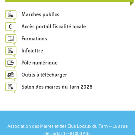
e
c
Marchés publics
h
Accès portail fiscalité locale
e
Formations
r
c
Infolettre
h
Pôle numérique
e
Outils à télécharger
Salon des maires du Tarn 2026
Association des Maires et des Elus Locaux du Tarn -- 188 rue
de Jarlard -- 81000 Albi