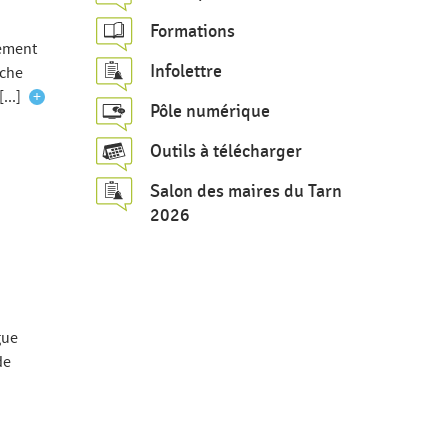
c
Formations
h
nement
Infolettre
iche
e
...]
+
Pôle numérique
Outils à télécharger
Salon des maires du Tarn
2026
gue
de