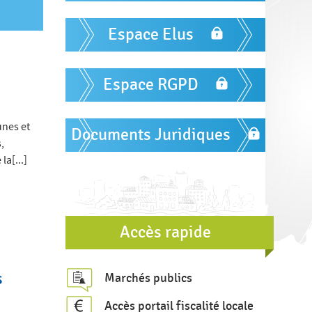
m
r
u
Espace Elus
l
a
Espace RGPD
i
r
unes et
e
Documents Juridiques
,
d
la[...]
e
r
e
Accès rapide
c
h
s
Marchés publics
e
r
Accès portail fiscalité locale