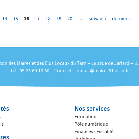
16
14
15
17
18
19
20
…
suivant ›
dernier »
ion des Maires et des Elus Locaux du Tarn -- 188 rue de Jarlard -- 8
Tél :
05.63.60.16.30
-- Courriel :
contact@maires81.asso.fr
ités
Nos services
s
Formation
is
Pôle numérique
Finances - Fiscalité
res