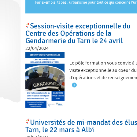
ê
Par exemple, tapez : urbanisme pour tout ce qui concerne l'u
t
e
Session-visite exceptionnelle du
s
Centre des Opérations de la
i
Gendarmerie du Tarn le 24 avril
22/04/2024
c
i
Le pôle formation vous convie à
visite exceptionnelle au coeur d
d’opérations et de renseignement
+
Universités de mi-mandat des élu
Tarn, le 22 mars à Albi