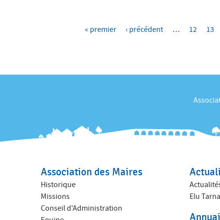
P
« premier
‹ précédent
…
12
13
a
g
e
s
Associat
Association des Maires
Actual
Historique
Actualité
Missions
Elu Tarna
Conseil d'Administration
Annuai