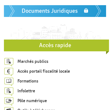
i
Documents Juridiques
r
e
d
e
r
Accès rapide
e
c
Marchés publics
h
Accès portail fiscalité locale
e
Formations
r
c
Infolettre
h
Pôle numérique
e