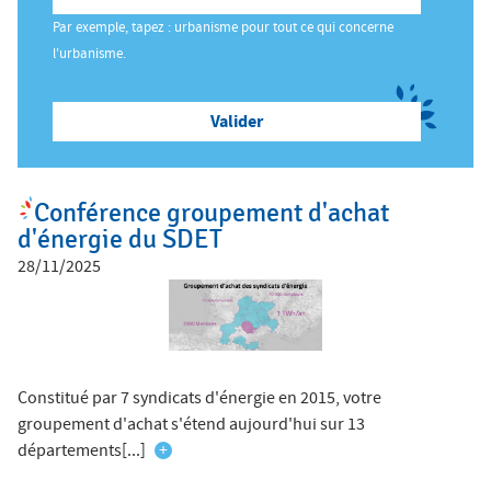
ê
Par exemple, tapez : urbanisme pour tout ce qui concerne
t
Salon des Maires
l'urbanisme.
e
s
Annuaires
i
c
i
Conférence groupement d'achat
Espace Elus
d'énergie du SDET
28/11/2025
Nous contacter
Constitué par 7 syndicats d'énergie en 2015, votre
groupement d'achat s'étend aujourd'hui sur 13
départements[...]
+