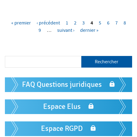
4
« premier
‹ précédent
1
2
3
5
6
7
8
P
9
…
suivant ›
dernier »
a
g
e
R
e
s
c
h
F
e
FAQ Questions juridiques
o
r
c
r
h
m
Espace Elus
e
r
u
l
Espace RGPD
a