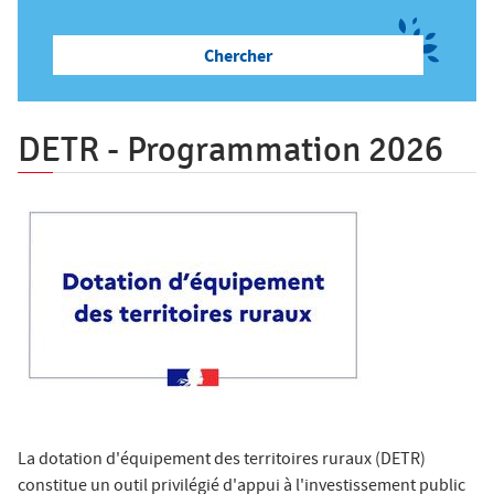
ê
t
Salon des Maires
e
s
Annuaires
i
DETR - Programmation 2026
c
i
Espace Elus
Nous contacter
La dotation d'équipement des territoires ruraux (DETR)
constitue un outil privilégié d'appui à l'investissement public