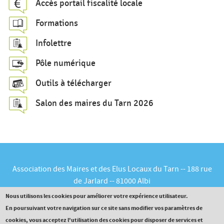
Accès portail fiscalité locale
e
Formations
r
c
Infolettre
h
Pôle numérique
e
Outils à télécharger
Salon des maires du Tarn 2026
Association des Maires et des Elus Locaux du Tarn -- 188 rue
de Jarlard -- 81000 Albi
Tél :
05.63.60.16.30
-- Courriel :
contact@maires81.asso.fr
Nous utilisons les cookies pour améliorer votre expérience utilisateur.
En poursuivant votre navigation sur ce site sans modifier vos paramètres de
cookies, vous acceptez l'utilisation des cookies pour disposer de services et