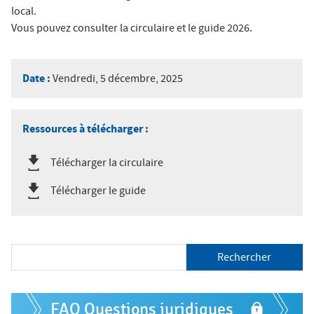
local.
Vous pouvez consulter la circulaire et le guide 2026.
Date :
Vendredi, 5 décembre, 2025
Ressources à télécharger :
Télécharger la circulaire
Télécharger le guide
R
e
c
h
F
e
FAQ Questions juridiques