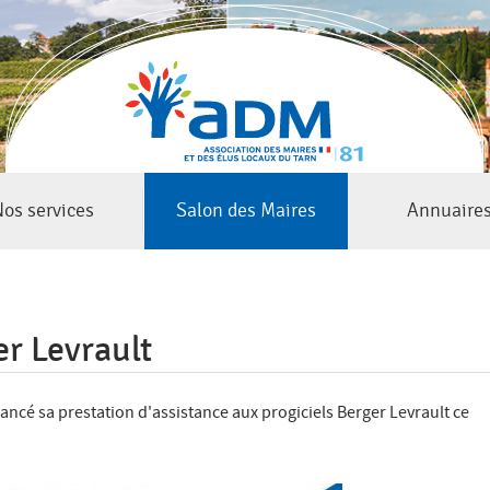
Jump to navigation
os services
Salon des Maires
Annuaire
er Levrault
lancé sa prestation d'assistance aux progiciels Berger Levrault ce