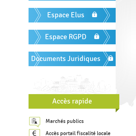
m
r
u
Espace Elus
l
a
Espace RGPD
i
r
e
Documents Juridiques
d
e
r
e
Accès rapide
c
h
Marchés publics
e
r
Accès portail fiscalité locale