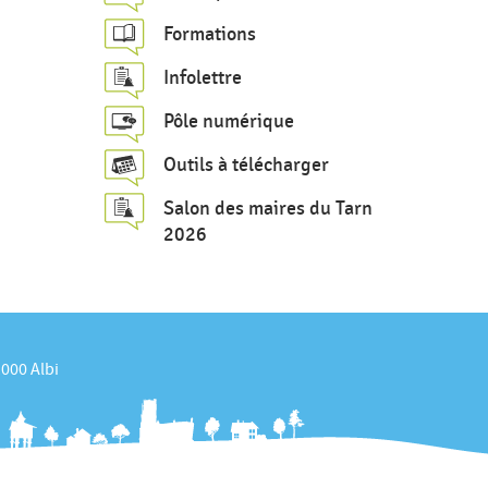
c
Formations
h
Infolettre
e
Pôle numérique
Outils à télécharger
Salon des maires du Tarn
2026
1000 Albi