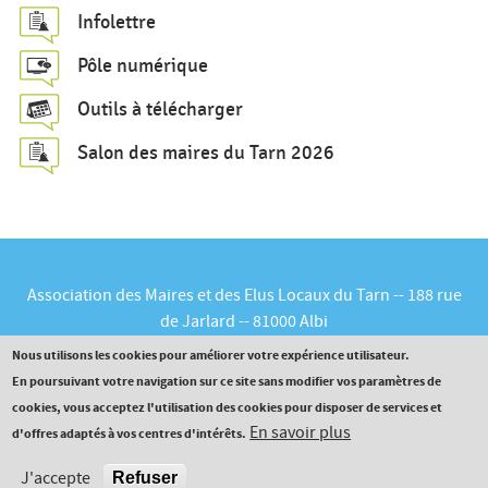
c
Infolettre
h
Pôle numérique
e
Outils à télécharger
Salon des maires du Tarn 2026
Association des Maires et des Elus Locaux du Tarn -- 188 rue
de Jarlard -- 81000 Albi
Tél :
05.63.60.16.30
-- Courriel :
contact@maires81.asso.fr
Nous utilisons les cookies pour améliorer votre expérience utilisateur.
En poursuivant votre navigation sur ce site sans modifier vos paramètres de
cookies, vous acceptez l'utilisation des cookies pour disposer de services et
En savoir plus
d'offres adaptés à vos centres d'intérêts.
Norma WCAG 2.0 (Level AAA)
J'accepte
Refuser