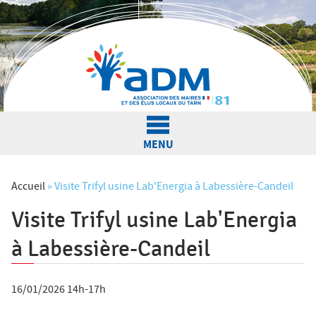
Jump to navigation
MENU
L'Association
Accueil
»
Visite Trifyl usine Lab'Energia à Labessière-Candeil
Visite Trifyl usine Lab'Energia
V
Actualités
à Labessière-Candeil
o
u
Nos services
16/01/2026 14h-17h
s