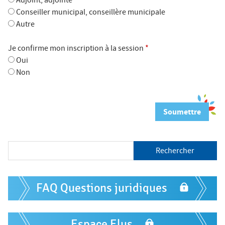
Adjoint, adjointe
Conseiller municipal, conseillère municipale
Autre
Je confirme mon inscription à la session
*
Oui
Non
R
e
c
h
F
e
FAQ Questions juridiques
o
r
c
r
h
m
Espace Elus
e