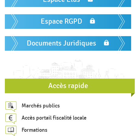
r
u
l
Espace RGPD
a
i
Documents Juridiques
r
e
d
e
r
Accès rapide
e
c
Marchés publics
h
Accès portail fiscalité locale
e
Formations
r