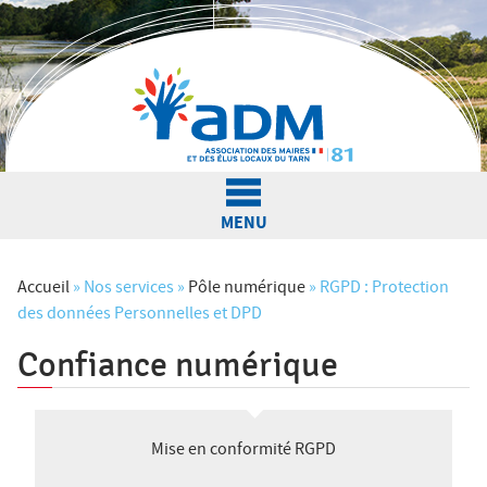
Jump to navigation
MENU
L'Association
Accueil
»
Nos services
»
Pôle numérique
»
RGPD : Protection
des données Personnelles et DPD
V
Confiance numérique
Actualités
o
u
Nos services
Mise en conformité RGPD
s