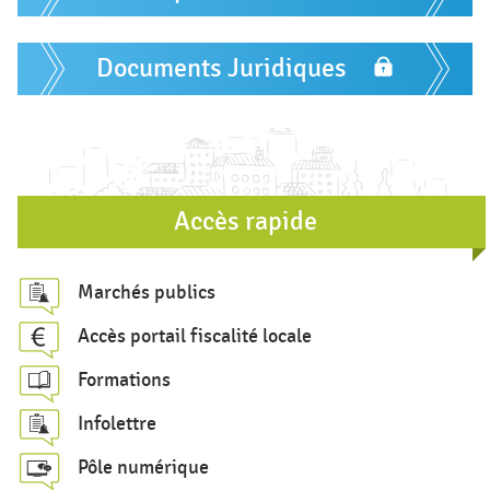
a
i
Documents Juridiques
r
e
d
e
r
Accès rapide
e
c
Marchés publics
h
Accès portail fiscalité locale
e
Formations
r
c
Infolettre
h
Pôle numérique
e