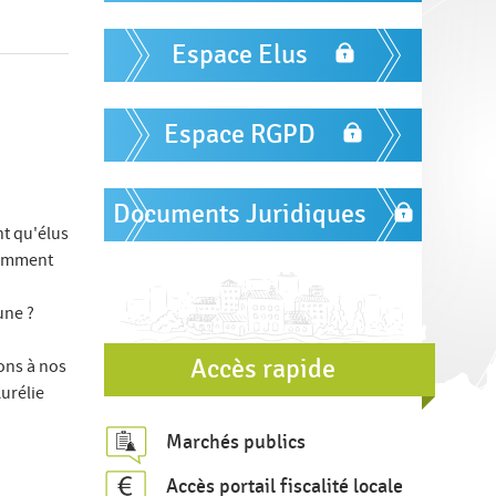
m
r
u
Espace Elus
l
a
Espace RGPD
i
r
e
Documents Juridiques
nt qu'élus
d
 Comment
e
r
une ?
e
Accès rapide
ons à nos
c
urélie
h
Marchés publics
e
r
Accès portail fiscalité locale