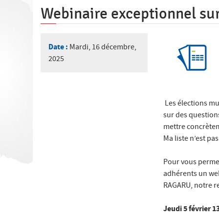
ê
Webinaire exceptionnel sur
t
e
Date :
Mardi, 16 décembre,
s
2025
i
c
i
Les élections mu
sur des questions
mettre concrètem
Ma liste n’est p
Pour vous permet
adhérents un web
RAGARU, notre re
Jeudi 5 février 