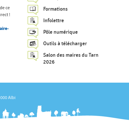
c
de ce
Formations
h
rect !
Infolettre
e
aire-
Pôle numérique
Outils à télécharger
Salon des maires du Tarn
2026
1000 Albi