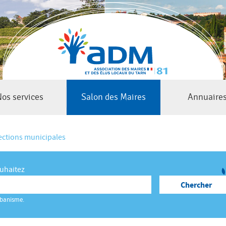
Jump to navigation
os services
Salon des Maires
Annuaire
lections municipales
ouhaitez
rbanisme.