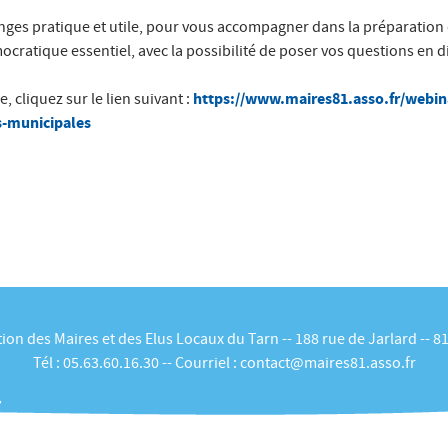
ges pratique et utile, pour vous accompagner dans la préparation 
ratique essentiel, avec la possibilité de poser vos questions en di
https://www.maires81.asso.fr/webin
, cliquez sur le lien suivant :
s-municipales
ion des Maires et des Elus Locaux du Tarn -- 188 rue de Jarlard -- 8
Tél :
05.63.60.16.30
-- Courriel :
contact@maires81.asso.fr