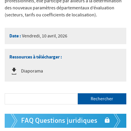
professionnels, elle participe par ailleurs à la détermination
des nouveaux paramètres départementaux d’évaluation
(secteurs, tarifs ou coefficients de localisation).
Date :
Vendredi, 10 avril, 2026
Ressources à télécharger :
Diaporama
R
e
c
h
F
e
FAQ Questions juridiques
o
r
c