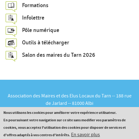
Formations
r
c
Infolettre
h
Pôle numérique
e
Outils à télécharger
Salon des maires du Tarn 2026
Association des Maires et des Elus Locaux du Tarn -- 188 rue
de Jarlard -- 81000 Albi
Tél :
05.63.60.16.30
-- Courriel :
contact@maires81.asso.fr
Nous utilisons les cookies pour améliorer votre expérience utilisateur.
En poursuivant votre navigation sur ce site sans modifier vos paramètres de
cookies, vous acceptez l'utilisation des cookies pour disposer de services et
En savoir plus
d'offres adaptés à vos centres d'intérêts.