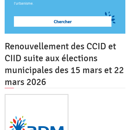
ê
l'urbanisme.
t
Salon des Maires
e
s
Annuaires
i
c
Renouvellement des CCID et
i
Espace Elus
CIID suite aux élections
municipales des 15 mars et 22
Nous contacter
mars 2026