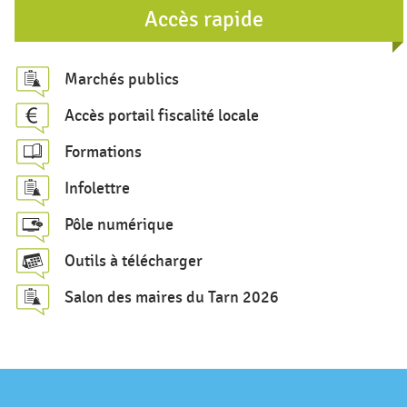
r
Accès rapide
e
c
Marchés publics
h
Accès portail fiscalité locale
e
Formations
r
c
Infolettre
h
Pôle numérique
e
Outils à télécharger
Salon des maires du Tarn 2026