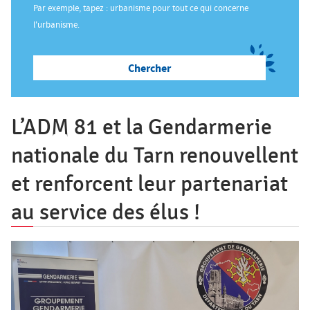
ê
Par exemple, tapez : urbanisme pour tout ce qui concerne
t
Salon des Maires
l'urbanisme.
e
s
Annuaires
i
c
L’ADM 81 et la Gendarmerie
i
Espace Elus
nationale du Tarn renouvellent
et renforcent leur partenariat
Nous contacter
au service des élus !