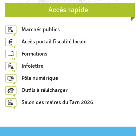
r
Accès rapide
e
c
Marchés publics
h
Accès portail fiscalité locale
e
Formations
r
c
Infolettre
h
Pôle numérique
e
Outils à télécharger
Salon des maires du Tarn 2026