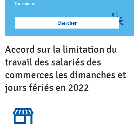
ê
l'urbanisme.
t
Salon des Maires
e
s
Annuaires
i
c
Accord sur la limitation du
i
Espace Elus
travail des salariés des
commerces les dimanches et
Nous contacter
jours fériés en 2022