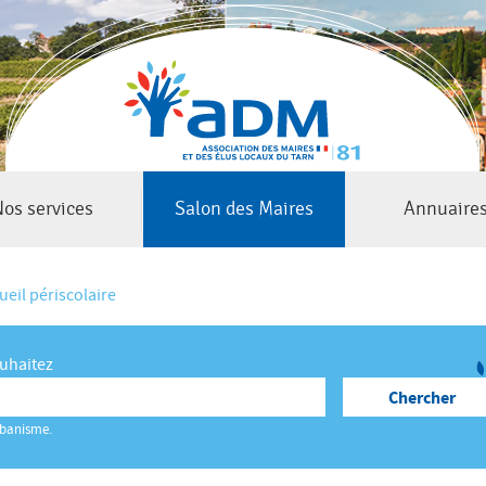
Jump to navigation
os services
Salon des Maires
Annuaire
ueil périscolaire
ouhaitez
rbanisme.