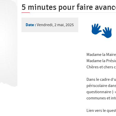
ê
5 minutes pour faire avance
t
e
Date :
Vendredi, 2 mai, 2025
s
i
c
i
Madame la Maire,
Madame la Présid
Chères et chers c
Dans le cadre d’u
périscolaire dan
questionnaire (- 
communes et int
Lien vers le ques