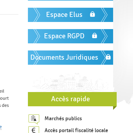
m
r
u
Espace Elus
l
a
Espace RGPD
i
r
e
Documents Juridiques
d
e
r
e
eil
Accès rapide
court
c
s des
h
Marchés publics
e
e
r
Accès portail fiscalité locale