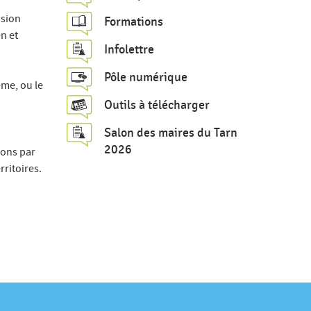
c
ision
Formations
h
en et
Infolettre
e
Pôle numérique
me, ou le
Outils à télécharger
Salon des maires du Tarn
2026
ions par
rritoires.