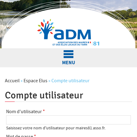
Jump to navigation
MENU
L'Association
Accueil
»
Espace Elus
»
Compte utilisateur
Compte utilisateur
V
Actualités
o
Nom d'utilisateur
*
u
Nos services
s
Saisissez votre nom d'utilisateur pour maires81.asso.fr.
O
Mot de passe
*