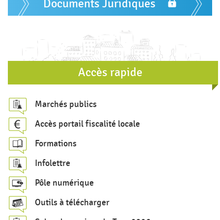
Documents Juridiques
r
x
e
d
e
r
Accès rapide
e
c
Marchés publics
h
Accès portail fiscalité locale
e
Formations
r
c
Infolettre
h
Pôle numérique
e
Outils à télécharger