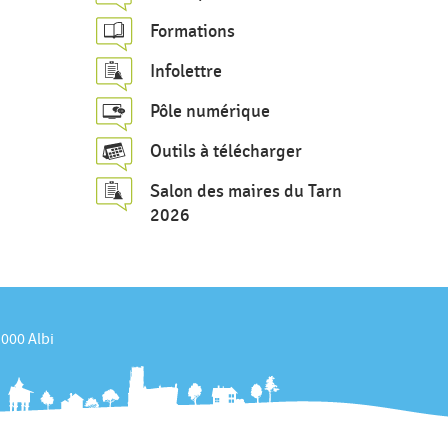
c
Formations
h
Infolettre
e
Pôle numérique
Outils à télécharger
Salon des maires du Tarn
2026
1000 Albi