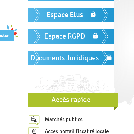
m
r
u
Espace Elus
l
a
Espace RGPD
i
r
e
Documents Juridiques
d
e
r
e
Accès rapide
c
h
Marchés publics
e
r
Accès portail fiscalité locale