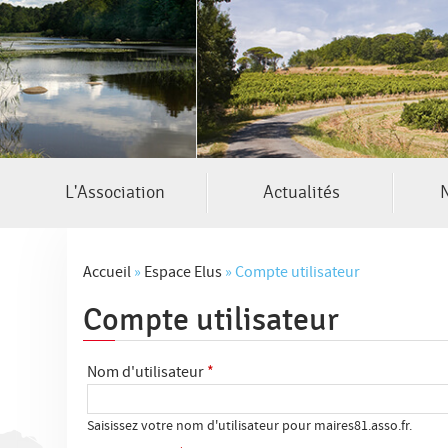
L'Association
Actualités
N
Accueil
»
Espace Elus
»
Compte utilisateur
Compte utilisateur
V
o
Nom d'utilisateur
*
u
s
Saisissez votre nom d'utilisateur pour maires81.asso.fr.
O