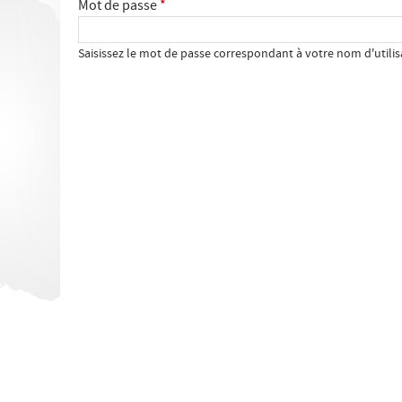
ê
Mot de passe
*
n
t
g
Saisissez le mot de passe correspondant à votre nom d'utilis
e
l
s
e
i
t
c
s
i
p
r
i
n
c
i
p
a